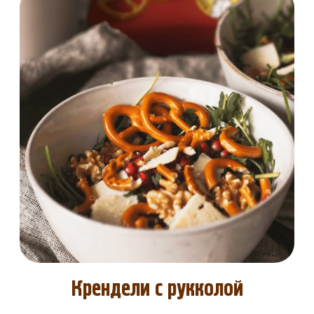
Крендели с рукколой